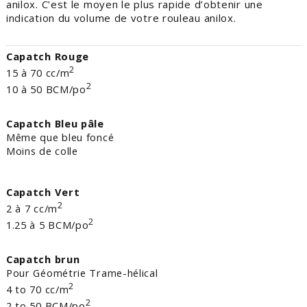
anilox. C’est le moyen le plus rapide d’obtenir une
indication du volume de votre rouleau anilox.
Capatch Rouge
­2
15 à 70 cc/m
­2
10 à 50 BCM/po
Capatch Bleu pâle
Même que bleu foncé
Moins de colle
Capatch Vert
­2
2 à 7 cc/m
­2
1.25 à 5 BCM/po
Capatch brun
Pour Géométrie Trame-hélical
­2
4 to 70 cc/m
­2
2 to 50 BCM/po